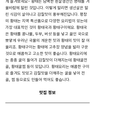
게 즐겨보세요~ 황태는 담백한 흰살생선인 명태를 겨
울바람에 말린 것입니다. 이렇게 말리면 생선살은 말
린 식감이 살아나고 감칠맛이 풍부해진답니다. 평창
의 황태는 지역 특산품으로 다양한 요리법이 있는데 
가장 대표적인 것이 황태국과 황태구이에요. 황태국
은 황태를 콩나물, 두부, 버섯 등을 넣고 끓인 국으로 
뽀얗게 우러난 국물의 개운한 맛과 황태의 맛이 잘 어
울리죠. 황태구이는 황태에 고추장 양념을 발라 구운 
것으로 매콤하고 고소한 맛이 좋습니다. 황태요리에
는 종종 굴이 들어가 감칠맛이 더해지는데 황태굴전
골, 황태굴찜 등이 있답니다. 황태요리는 매콤한 구이
로 즐겨도 맛있고 감칠맛을 더해주는 굴을 넣어 전
골, 찜 등으로도 만들어 먹어도 좋습니다.
맛집 정보