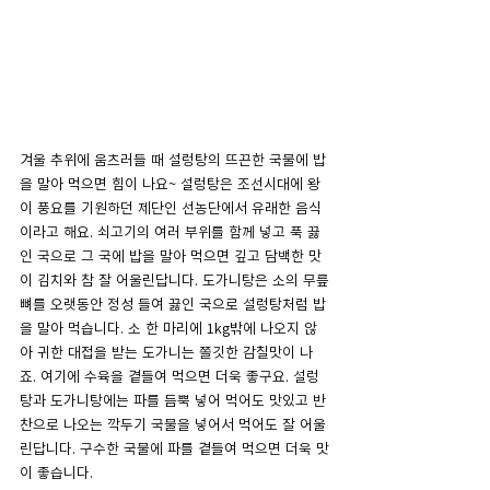
겨울 추위에 움츠러들 때 설렁탕의 뜨끈한 국물에 밥
을 말아 먹으면 힘이 나요~ 설렁탕은 조선시대에 왕
이 풍요를 기원하던 제단인 선농단에서 유래한 음식
이라고 해요. 쇠고기의 여러 부위를 함께 넣고 푹 끓
인 국으로 그 국에 밥을 말아 먹으면 깊고 담백한 맛
이 김치와 참 잘 어울린답니다. 도가니탕은 소의 무릎
뼈를 오랫동안 정성 들여 끓인 국으로 설렁탕처럼 밥
을 말아 먹습니다. 소 한 마리에 1kg밖에 나오지 않
아 귀한 대접을 받는 도가니는 쫄깃한 감칠맛이 나
죠. 여기에 수육을 곁들여 먹으면 더욱 좋구요. 설렁
탕과 도가니탕에는 파를 듬뿍 넣어 먹어도 맛있고 반
찬으로 나오는 깍두기 국물을 넣어서 먹어도 잘 어울
린답니다. 구수한 국물에 파를 곁들여 먹으면 더욱 맛
이 좋습니다.