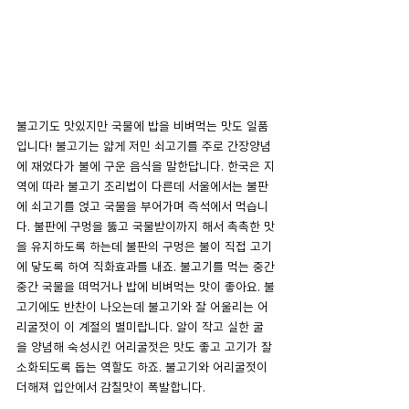
불고기도 맛있지만 국물에 밥을 비벼먹는 맛도 일품
입니다! 불고기는 얇게 저민 쇠고기를 주로 간장양념
에 재었다가 불에 구운 음식을 말한답니다. 한국은 지
역에 따라 불고기 조리법이 다른데 서울에서는 불판
에 쇠고기를 얹고 국물을 부어가며 즉석에서 먹습니
다. 불판에 구멍을 뚫고 국물받이까지 해서 촉촉한 맛
을 유지하도록 하는데 불판의 구멍은 불이 직접 고기
에 닿도록 하여 직화효과를 내죠. 불고기를 먹는 중간
중간 국물을 떠먹거나 밥에 비벼먹는 맛이 좋아요. 불
고기에도 반찬이 나오는데 불고기와 잘 어울리는 어
리굴젓이 이 계절의 별미랍니다. 알이 작고 실한 굴
을 양념해 숙성시킨 어리굴젓은 맛도 좋고 고기가 잘 
소화되도록 돕는 역할도 하죠. 불고기와 어리굴젓이 
더해져 입안에서 감칠맛이 폭발합니다.