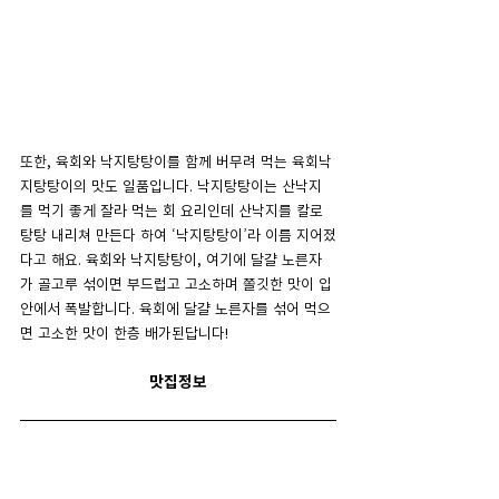
또한, 육회와 낙지탕탕이를 함께 버무려 먹는 육회낙
지탕탕이의 맛도 일품입니다. 낙지탕탕이는 산낙지
를 먹기 좋게 잘라 먹는 회 요리인데 산낙지를 칼로 
탕탕 내리쳐 만든다 하여 ‘낙지탕탕이’라 이름 지어졌
다고 해요. 육회와 낙지탕탕이, 여기에 달걀 노른자
가 골고루 섞이면 부드럽고 고소하며 쫄깃한 맛이 입
안에서 폭발합니다. 육회에 달걀 노른자를 섞어 먹으
면 고소한 맛이 한층 배가된답니다!
맛집정보