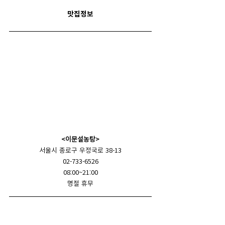
맛집정보
<이문설농탕>
서울시 종로구 우정국로 38-13
02-733-6526
08:00~21:00
명절 휴무