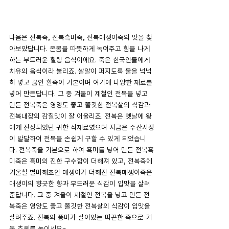
다음은 전복죽, 전복흑미죽, 전복매생이죽의 맛을 찾
아보았답니다. 온몸을 따뜻하게 녹여주고 힘을 나게 
하는 부드러운 힐링 음식이에요. 죽은 한국인들에게 
치유의 음식이라 불리죠. 쌀알이 퍼지도록 물을 넉넉
히 넣고 끓인 흰죽이 기본이며 여기에 다양한 재료를 
넣어 만든답니다. 그 중 겨울이 제철인 전복을 넣고 
만든 전복죽은 영양도 좋고 쫄깃한 전복살의 식감과 
전복내장의 감칠맛이 잘 어울리죠. 전복은 옛날에 왕
에게 진상되었던 귀한 식재료였으며 지금은 수산시장
이 발달하여 전복을 손쉽게 구할 수 있게 되었습니
다. 전복죽을 기본으로 하여 흑미를 넣어 만든 전복흑
미죽은 흑미의 진한 구수함이 더해져 있고, 전복죽에 
겨울철 별미해초인 매생이가 더해진 전복매생이죽은 
매생이의 향긋한 향과 부드러운 식감이 입맛을 살려
준답니다. 그 중 겨울이 제철인 전복을 넣고 만든 전
복죽은 영양도 좋고 쫄깃한 전복살의 식감이 입맛을 
살려주죠. 전복의 풍미가 살아있는 따끈한 죽으로 겨
울 추위를 녹이세요~