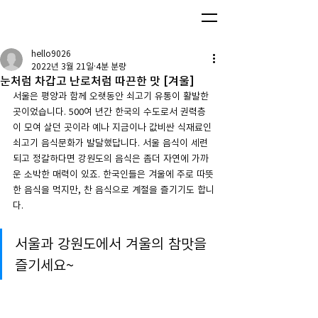
hello9026
2022년 3월 21일
4분 분량
눈처럼 차갑고 난로처럼 따끈한 맛 [겨울]
서울은 평양과 함께 오랫동안 쇠고기 유통이 활발한 
곳이었습니다. 500여 년간 한국의 수도로서 권력층
이 모여 살던 곳이라 예나 지금이나 값비싼 식재료인 
쇠고기 음식문화가 발달했답니다. 서울 음식이 세련
되고 정갈하다면 강원도의 음식은 좀더 자연에 가까
운 소박한 매력이 있죠. 한국인들은 겨울에 주로 따뜻
한 음식을 먹지만, 찬 음식으로 계절을 즐기기도 합니
다.
서울과 강원도에서 겨울의 참맛을 
즐기세요~