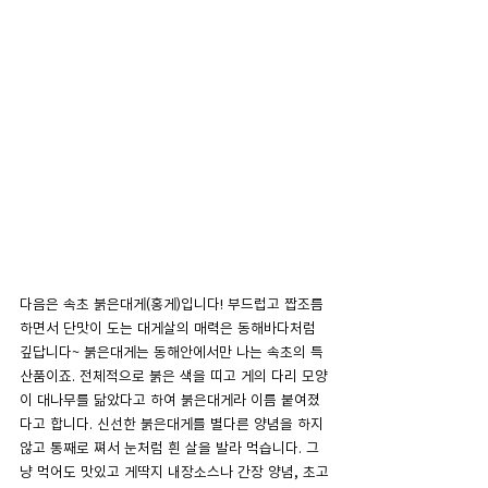
다음은 속초 붉은대게(홍게)입니다! 부드럽고 짭조름
하면서 단맛이 도는 대게살의 매력은 동해바다처럼 
깊답니다~ 붉은대게는 동해안에서만 나는 속초의 특
산품이죠. 전체적으로 붉은 색을 띠고 게의 다리 모양
이 대나무를 닮았다고 하여 붉은대게라 이름 붙여졌
다고 합니다. 신선한 붉은대게를 별다른 양념을 하지 
않고 통째로 쪄서 눈처럼 흰 살을 발라 먹습니다. 그
냥 먹어도 맛있고 게딱지 내장소스나 간장 양념, 초고