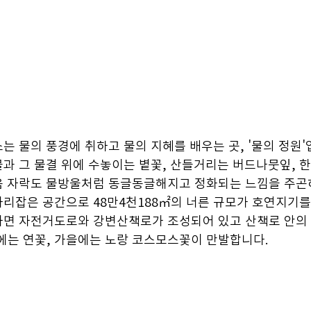
는 물의 풍경에 취하고 물의 지혜를 배우는 곳, '물의 정원'
과 그 물결 위에 수놓이는 볕꽃, 산들거리는 버드나뭇잎, 
 자락도 물방울처럼 동글동글해지고 정화되는 느낌을 주곤하
리잡은 공간으로 48만4천188㎡의 너른 규모가 호연지기를
나면 자전거도로와 강변산책로가 조성되어 있고 산책로 안의 
에는 연꽃, 가을에는 노랑 코스모스꽃이 만발합니다.