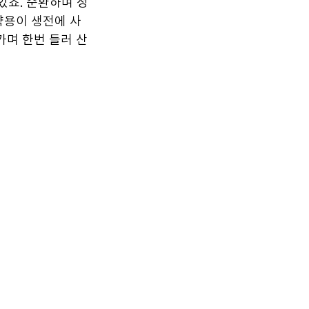
있죠. 순환하며 정
약용이 생전에 사
가며 한번 들러 산