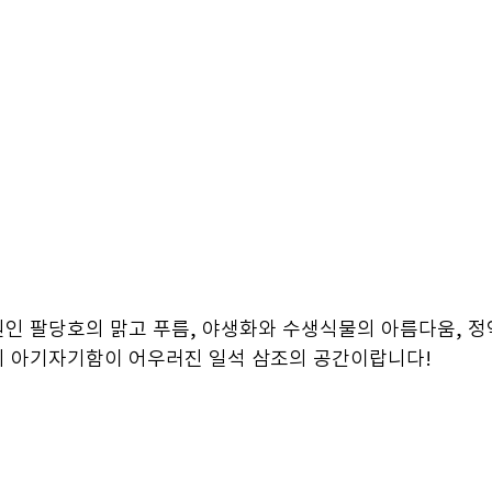
인 팔당호의 맑고 푸름, 야생화와 수생식물의 아름다움, 정
 아기자기함이 어우러진 일석 삼조의 공간이랍니다! 