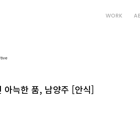
WORK
A
tive
 아늑한 품, 남양주 [안식]