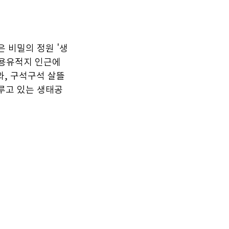
 비밀의 정원 '생
약용유적지 인근에 
와, 구석구석 살뜰
루고 있는 생태공