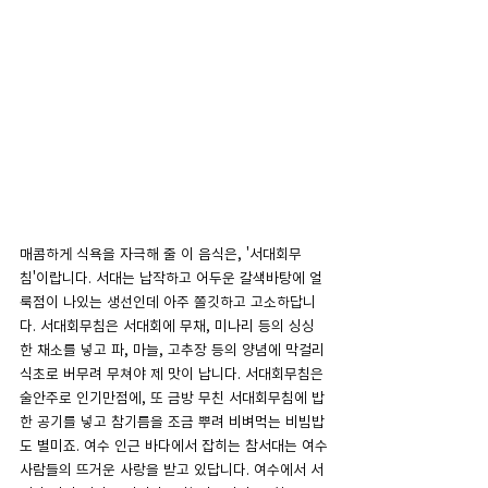
매콤하게 식욕을 자극해 줄 이 음식은, '서대회무
침'이랍니다. 서대는 납작하고 어두운 갈색바탕에 얼
룩점이 나있는 생선인데 아주 쫄깃하고 고소하답니
다. 서대회무침은 서대회에 무채, 미나리 등의 싱싱
한 채소를 넣고 파, 마늘, 고추장 등의 양념에 막걸리 
식초로 버무려 무쳐야 제 맛이 납니다. 서대회무침은 
술안주로 인기만점에, 또 금방 무친 서대회무침에 밥 
한 공기를 넣고 참기름을 조금 뿌려 비벼먹는 비빔밥
도 별미죠. 여수 인근 바다에서 잡히는 참서대는 여수
사람들의 뜨거운 사랑을 받고 있답니다. 여수에서 서