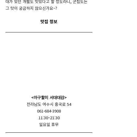
대가 있던 개펄도 맛있다고 할 정도라니, 군침도는 
그 맛이 궁금하지 않으신가요~?
맛집 정보
<아구할미 서대대감>
전라남도 여수시 흥국로 54
061-684-3908
11:30~21:30
일요일 휴무