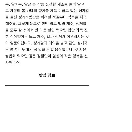
추, 양배추, 당근 등 각종 신선한 채소를 돌려 담고 
그 가운데 봄 바다의 향기를 가득 머금고 있는 성게알
을 올린 성게비빔밥은 화려한 색감부터 식욕을 자극
해주죠. 그렇게 눈으로 한번 먹고 밥과 채소, 성게알
을 모두 잘 섞어 비빈 다음 한입 먹으면 입안 가득 진
한 성게향이 감돌고 채소, 밥과 성게가 어우러지는 맛
이 일품이랍니다. 성게알과 미역을 넣고 끓인 성게국
도 봄 제주도에서 꼭 맛봐야 할 음식입니다. 갓 지은 
쌀밥과 먹으면 깊은 감칠맛이 일상의 작은 행복을 선
사해주죠!
맛집 정보