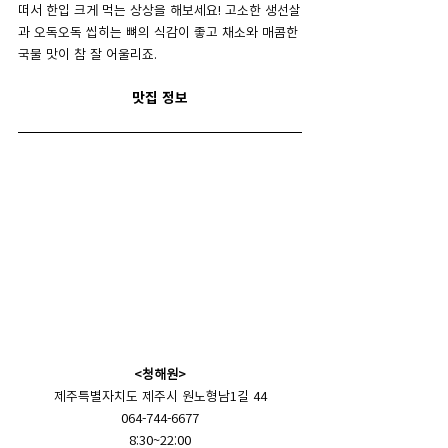
떠서 한입 크게 먹는 상상을 해보세요! 고소한 생선살
과 오독오독 씹히는 뼈의 식감이 좋고 채소와 매콤한 
국물 맛이 참 잘 어울리죠.
맛집 정보
<청해원>
제주특별자치도 제주시 원노형남1길 44
064-744-6677
8:30~22:00